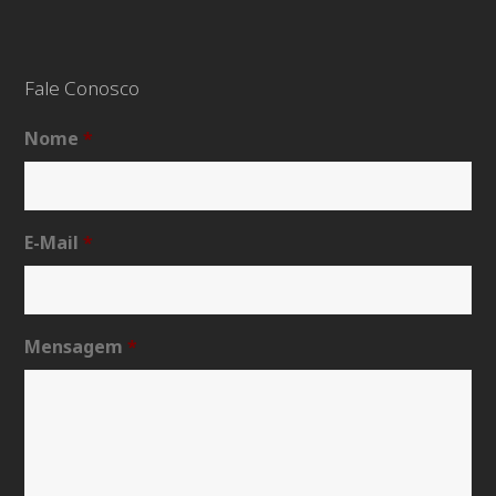
Fale Conosco
Nome
*
E-Mail
*
Mensagem
*