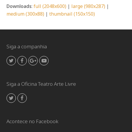
Downloads
:
full (2048x600)
|
large (980x287)
|
medium (300x88)
|
thumbnail (150x150)
Siga a companhia
Twitter
Facebook
GooglePlus
Youtube
Siga a Oficina Teatro Arte Livre
Twitter
Facebook
Acontece no Facebook