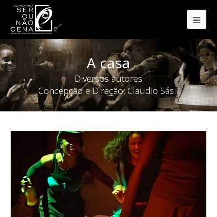
Ope
Mob
Me
A casa
Diversos autores
Concepção e Direção: Claudio Sásil