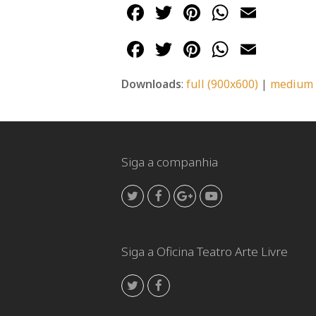
Facebook
Twitter
Pinterest
WhatsA
Emai
Facebook
Twitter
Pinterest
WhatsA
Emai
Downloads
:
full (900x600)
|
medium 
Siga a companhia
Twitter
Facebook
GooglePlus
Youtube
Siga a Oficina Teatro Arte Livre
Twitter
Facebook