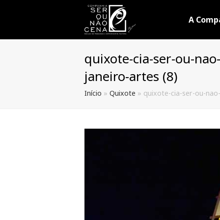
A Comp
quixote-cia-ser-ou-nao
janeiro-artes (8)
Início
»
Quixote
»
quixote-cia-ser-ou-nao-