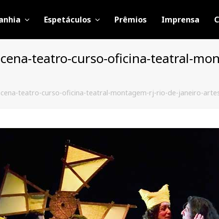
anhia
Espetáculos
Prêmios
Imprensa
C
-cena-teatro-curso-oficina-teatral-mon
cena-teatro-curso-oficina-teatral-montagem-rj-rio-de-janeiro-artes