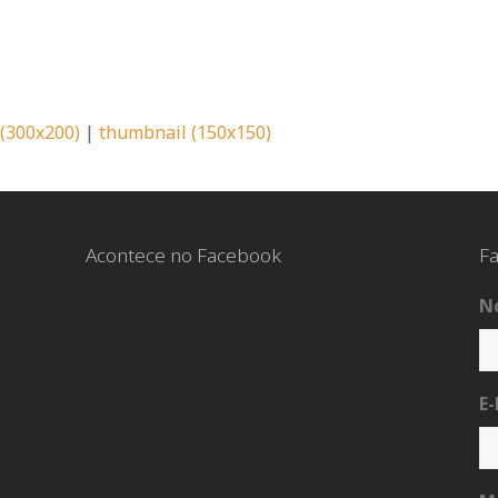
pp
l
pp
l
(300x200)
|
thumbnail (150x150)
Acontece no Facebook
Fa
N
E-