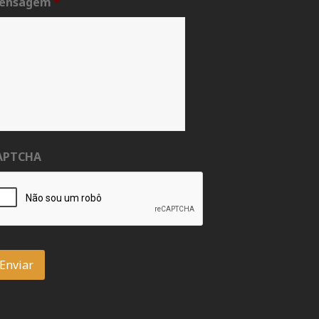
ensagem
*
APTCHA