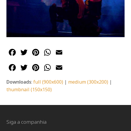
Facebook
Twitter
Pinterest
WhatsApp
Email
Facebook
Twitter
Pinterest
WhatsApp
Email
Downloads
:
full (900x600)
|
medium (300x200)
|
thumbnail (150x150)
Siga a companhia