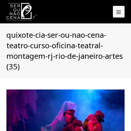
Ope
Mob
quixote-cia-ser-ou-nao-cena-
Me
teatro-curso-oficina-teatral-
montagem-rj-rio-de-janeiro-artes
(35)