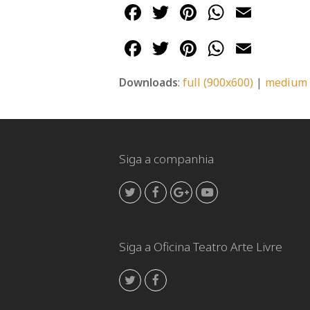
Facebook
Twitter
Pinterest
WhatsA
Emai
Facebook
Twitter
Pinterest
WhatsA
Emai
Downloads
:
full (900x600)
|
medium 
Siga a companhia
Twitter
Facebook
GooglePlus
Youtube
Siga a Oficina Teatro Arte Livre
Twitter
Facebook