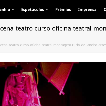
anhia
Espetáculos
Prêmios
Imprensa
C
-cena-teatro-curso-oficina-teatral-mon
cena-teatro-curso-oficina-teatral-montagem-rj-rio-de-janeiro-artes