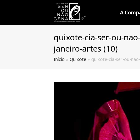
A Comp
quixote-cia-ser-ou-nao
janeiro-artes (10)
Início
»
Quixote
»
quixote-cia-ser-ou-nao-