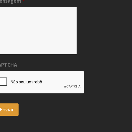
ensagem
*
APTCHA