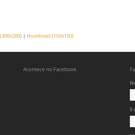
pp
l
pp
l
(300x200)
|
thumbnail (150x150)
Acontece no Facebook
Fa
N
E-