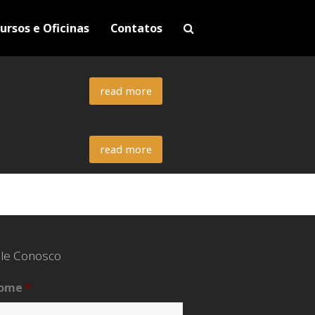
ursos e Oficinas
Contatos
read more
read more
le Conosco
ome
*