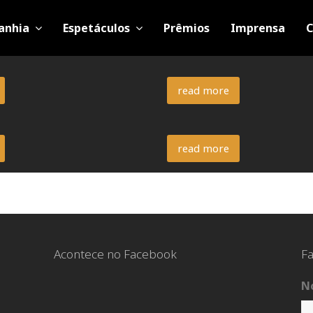
anhia
Espetáculos
Prêmios
Imprensa
C
read more
read more
Acontece no Facebook
Fa
N