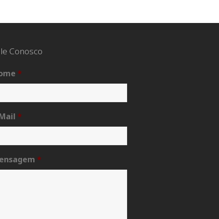
le Conosco
ome
*
Mail
*
ensagem
*