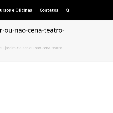
ursos e Oficinas
Contatos
r-ou-nao-cena-teatro-
u-jardim-cia-ser-ou-nao-cena-teatro-