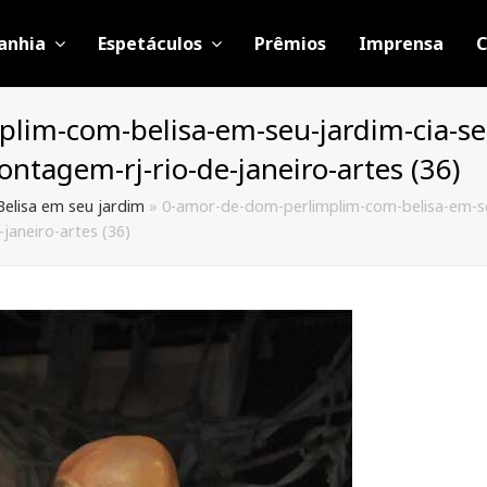
anhia
Espetáculos
Prêmios
Imprensa
C
lim-com-belisa-em-seu-jardim-cia-se
ontagem-rj-rio-de-janeiro-artes (36)
elisa em seu jardim
»
0-amor-de-dom-perlimplim-com-belisa-em-se
janeiro-artes (36)