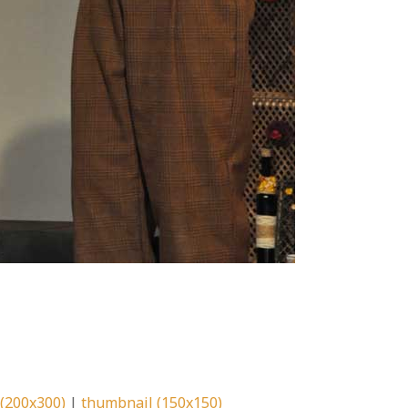
pp
l
pp
l
(200x300)
|
thumbnail (150x150)