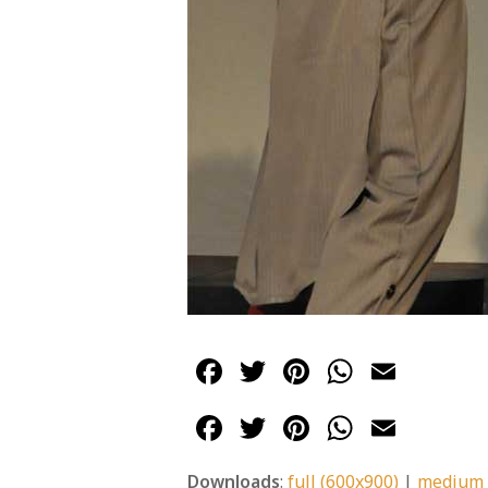
Facebook
Twitter
Pinterest
WhatsA
Emai
Facebook
Twitter
Pinterest
WhatsA
Emai
Downloads
:
full (600x900)
|
medium 