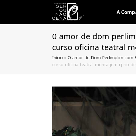
A Comp
0-amor-de-dom-perlimp
curso-oficina-teatral-m
Início
»
O amor de Dom Perlimplim com B
curso-oficina-teatral-montagem-rj-rio-de-