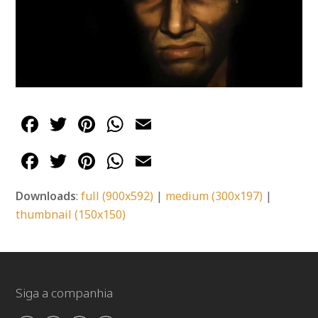
Facebook
Twitter
Pinterest
WhatsApp
Email
Facebook
Twitter
Pinterest
WhatsApp
Email
Downloads
:
full (900x592)
|
medium (300x197)
|
thumbnail (150x150)
Siga a companhia