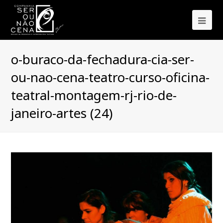
Ope
Mob
o-buraco-da-fechadura-cia-ser-
Me
ou-nao-cena-teatro-curso-oficina-
teatral-montagem-rj-rio-de-
janeiro-artes (24)