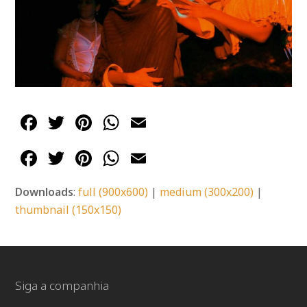
Facebook
Twitter
Pinterest
WhatsApp
Email
Facebook
Twitter
Pinterest
WhatsApp
Email
Downloads
:
full (900x600)
|
medium (300x200)
|
thumbnail (150x150)
Siga a companhia