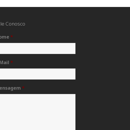
le Conosco
ome
*
Mail
*
ensagem
*