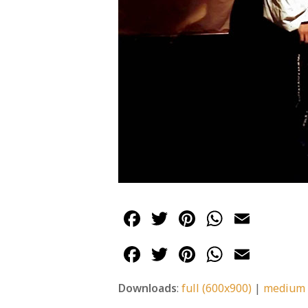
Facebook
Twitter
Pinterest
WhatsA
Emai
Facebook
Twitter
Pinterest
WhatsA
Emai
Downloads
:
full (600x900)
|
medium 