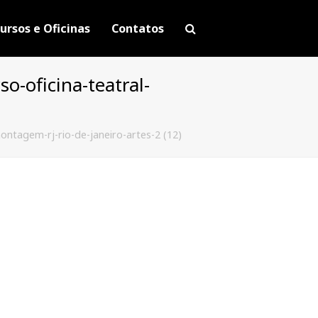
ursos e Oficinas
Contatos
o-oficina-teatral-
ontagem-rj-rio-de-janeiro-artes-2 (12)