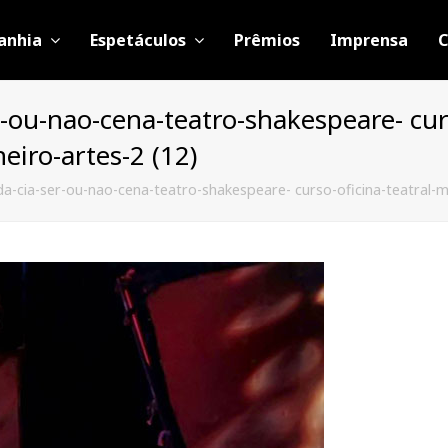
anhia
Espetáculos
Prêmios
Imprensa
C
-ou-nao-cena-teatro-shakespeare- curs
eiro-artes-2 (12)
a-cia-ser-ou-nao-cena-teatro-shakespeare- curso-oficina-teatral-m