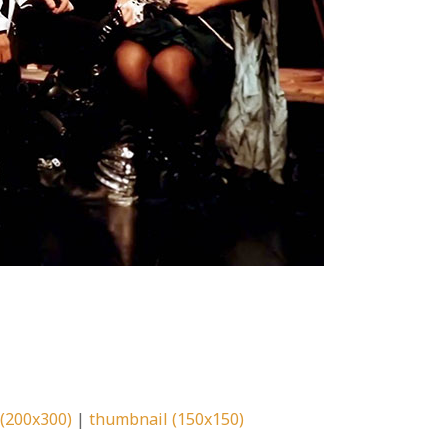
pp
l
pp
l
(200x300)
|
thumbnail (150x150)