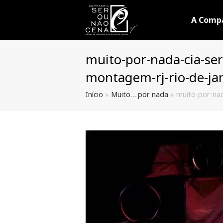
A Comp
muito-por-nada-cia-ser
montagem-rj-rio-de-jan
Início
»
Muito… por nada
»
muito-por-nad