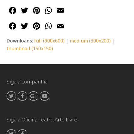
Facebook
Twitter
Pinterest
WhatsApp
Email
Facebook
Twitter
Pinterest
WhatsApp
Email
Downloads
:
full (900x600)
|
medium (300x200)
|
thumbnail (150x150)
Siga a companhia
Twitter
Facebook
GooglePlus
Youtube
Siga a Oficina Teatro Arte Livre
Twitter
Facebook