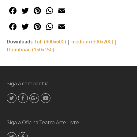
Facebook
Twitter
Pinterest
WhatsApp
Email
Facebook
Twitter
Pinterest
WhatsApp
Email
Downloads
:
full (900x600)
|
medium (300x200)
|
thumbnail (150x150)
Siga a companhia
Twitter
Facebook
GooglePlus
Youtube
Siga a Oficina Teatro Arte Livre
Twitter
Facebook