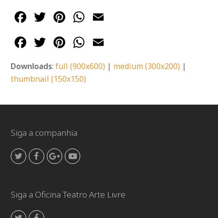
Facebook
Twitter
Pinterest
WhatsApp
Email
Facebook
Twitter
Pinterest
WhatsApp
Email
Downloads
:
full (900x600)
|
medium (300x200)
|
thumbnail (150x150)
Siga a companhia
Twitter
Facebook
GooglePlus
Youtube
Siga a Oficina Teatro Arte Livre
Twitter
Facebook