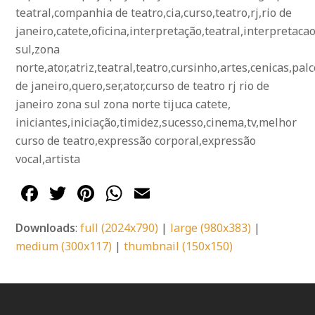
teatral,companhia de teatro,cia,curso,teatro,rj,rio de
janeiro,catete,oficina,interpretação,teatral,interpretac
sul,zona
norte,ator,atriz,teatral,teatro,cursinho,artes,cenicas,palc
de janeiro,quero,ser,ator,curso de teatro rj rio de
janeiro zona sul zona norte tijuca catete,
iniciantes,iniciação,timidez,sucesso,cinema,tv,melhor
curso de teatro,expressão corporal,expressão
vocal,artista
Facebook
Twitter
Pinterest
WhatsApp
Email
Downloads
:
full (2024x790)
|
large (980x383)
|
medium (300x117)
|
thumbnail (150x150)