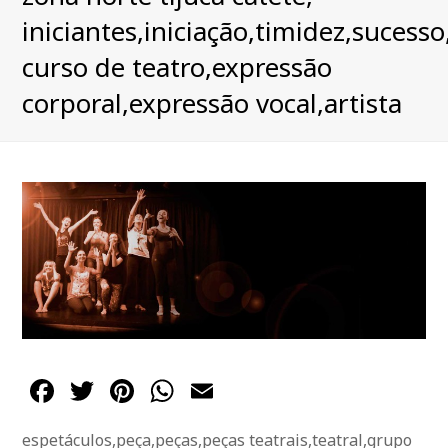
iniciantes,iniciação,timidez,sucess
curso de teatro,expressão
corporal,expressão vocal,artista
Facebook
Twitter
Pinterest
WhatsApp
Email
espetáculos,peça,peças,peças teatrais,teatral,grupo