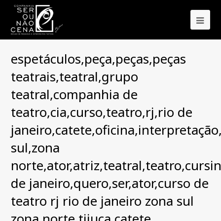
Ope
Mob
espetáculos,peça,peças,peças
Me
teatrais,teatral,grupo
teatral,companhia de
teatro,cia,curso,teatro,rj,rio de
janeiro,catete,oficina,interpretaçã
sul,zona
norte,ator,atriz,teatral,teatro,cursi
de janeiro,quero,ser,ator,curso de
teatro rj rio de janeiro zona sul
zona norte tijuca catete,