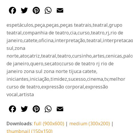
Facebook
Twitter
Pinterest
WhatsApp
Email
espetáculos,peça,peças,peças teatrais,teatral,grupo
teatral,companhia de teatro,cia,curso,teatro,rj,rio de
janeiro,catete,oficina,interpretação,teatral,interpretac
sul,zona
norte,ator,atriz,teatral,teatro,cursinho,artes,cenicas,palc
de janeiro,quero,ser,ator,curso de teatro rj rio de
janeiro zona sul zona norte tijuca catete,
iniciantes,iniciação,timidez,sucesso,cinema,tv,melhor
curso de teatro,expressão corporal,expressão
vocal,artista
Facebook
Twitter
Pinterest
WhatsApp
Email
Downloads
:
full (900x600)
|
medium (300x200)
|
thumbnail (150x150)