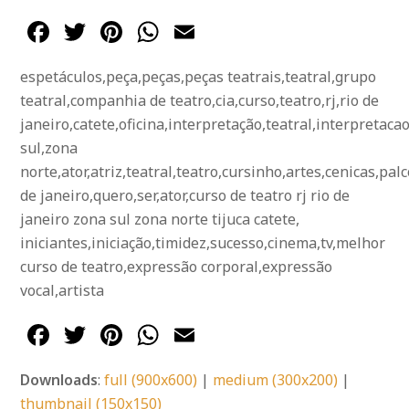
Facebook
Twitter
Pinterest
WhatsApp
Email
espetáculos,peça,peças,peças teatrais,teatral,grupo
teatral,companhia de teatro,cia,curso,teatro,rj,rio de
janeiro,catete,oficina,interpretação,teatral,interpretac
sul,zona
norte,ator,atriz,teatral,teatro,cursinho,artes,cenicas,palc
de janeiro,quero,ser,ator,curso de teatro rj rio de
janeiro zona sul zona norte tijuca catete,
iniciantes,iniciação,timidez,sucesso,cinema,tv,melhor
curso de teatro,expressão corporal,expressão
vocal,artista
Facebook
Twitter
Pinterest
WhatsApp
Email
Downloads
:
full (900x600)
|
medium (300x200)
|
thumbnail (150x150)