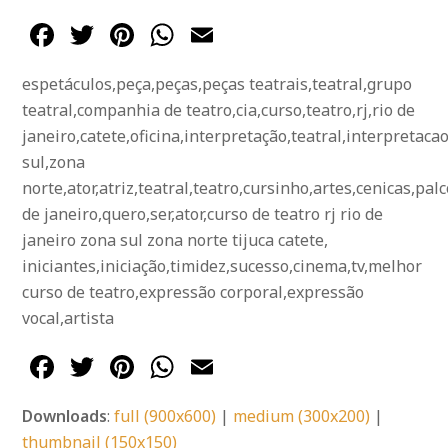
Facebook
Twitter
Pinterest
WhatsApp
Email
espetáculos,peça,peças,peças teatrais,teatral,grupo
teatral,companhia de teatro,cia,curso,teatro,rj,rio de
janeiro,catete,oficina,interpretação,teatral,interpretac
sul,zona
norte,ator,atriz,teatral,teatro,cursinho,artes,cenicas,palc
de janeiro,quero,ser,ator,curso de teatro rj rio de
janeiro zona sul zona norte tijuca catete,
iniciantes,iniciação,timidez,sucesso,cinema,tv,melhor
curso de teatro,expressão corporal,expressão
vocal,artista
Facebook
Twitter
Pinterest
WhatsApp
Email
Downloads
:
full (900x600)
|
medium (300x200)
|
thumbnail (150x150)