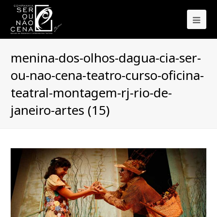
Ope
Mob
menina-dos-olhos-dagua-cia-ser-
Me
ou-nao-cena-teatro-curso-oficina-
teatral-montagem-rj-rio-de-
janeiro-artes (15)