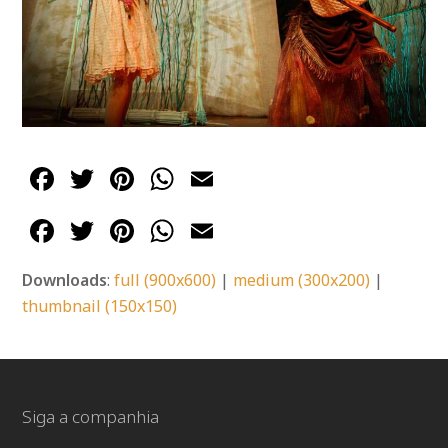
Facebook
Twitter
Pinterest
WhatsApp
Email
Facebook
Twitter
Pinterest
WhatsApp
Email
Downloads
:
full (900x600)
|
medium (300x200)
|
thumbnail (150x150)
Siga a companhia